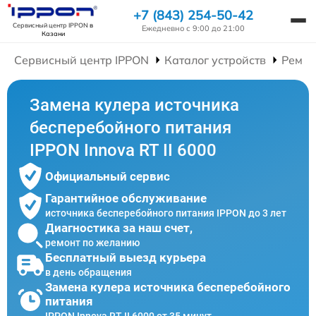
+7 (843) 254-50-42
Сервисный центр IPPON
в
Ежедневно с 9:00 до 21:00
Казани
Сервисный центр IPPON
Каталог устройств
Ремон
Замена кулера источника
бесперебойного питания
IPPON Innova RT II 6000
Официальный сервис
Гарантийное обслуживание
источника бесперебойного питания IPPON до 3 лет
Диагностика за наш счет,
ремонт по желанию
Бесплатный выезд курьера
в день обращения
Замена кулера источника бесперебойного
питания
IPPON Innova RT II 6000 от 35 минут