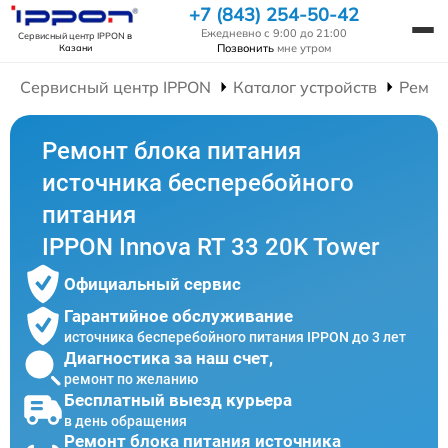
+7 (843) 254-50-42
Ежедневно с 9:00 до 21:00
Сервисный центр IPPON
в
Позвонить
мне утром
Казани
Сервисный центр IPPON
Каталог устройств
Ремон
Ремонт блока питания
источника бесперебойного
питания
IPPON Innova RT 33 20K Tower
Официальный сервис
Гарантийное обслуживание
источника бесперебойного питания IPPON до 3 лет
Диагностика за наш счет,
ремонт по желанию
Бесплатный выезд курьера
в день обращения
Ремонт блока питания источника