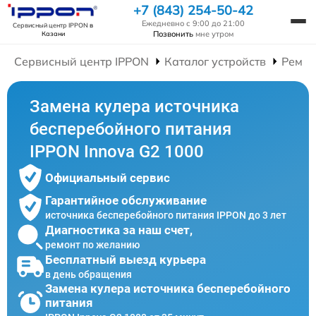
+7 (843) 254-50-42
Ежедневно с 9:00 до 21:00
Сервисный центр IPPON
в
Позвонить
мне утром
Казани
Сервисный центр IPPON
Каталог устройств
Ремон
Замена кулера источника
бесперебойного питания
IPPON Innova G2 1000
Официальный сервис
Гарантийное обслуживание
источника бесперебойного питания IPPON до 3 лет
Диагностика за наш счет,
ремонт по желанию
Бесплатный выезд курьера
в день обращения
Замена кулера источника бесперебойного
питания