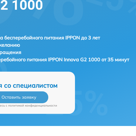
G2 1000
а бесперебойного питания IPPON до 3 лет
 желанию
бращения
еребойного питания
IPPON Innova G2 1000 от 35 минут
я со специалистом
Оставить заявку
есь c
политикой конфиденциальности