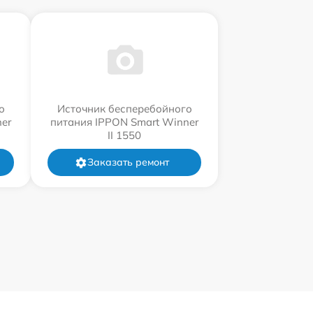
о
Источник бесперебойного
er
питания IPPON Smart Winner
II 1550
Заказать ремонт