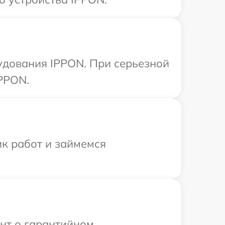
удования IPPON. При серьезной
PPON.
ик работ и займемся
ент о гарантийном