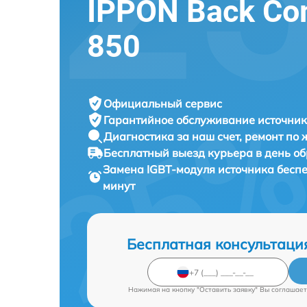
IPPON Back Com
850
Официальный сервис
Гарантийное обслуживание
источник
Диагностика за наш счет,
ремонт по
Бесплатный выезд курьера
в день о
Замена IGBT-модуля источника бесп
минут
Бесплатная консультаци
Нажимая на кнопку "Оставить заявку" Вы соглашает