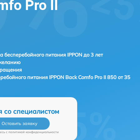
fo Pro II
а бесперебойного питания IPPON до 3 лет
 желанию
бращения
еребойного питания
IPPON Back Comfo Pro II 850 от 35
я со специалистом
Оставить заявку
есь c
политикой конфиденциальности